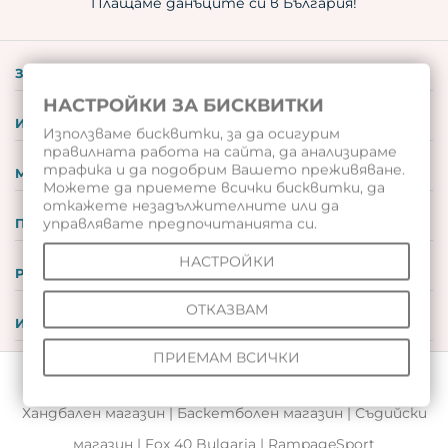
Плащаме данъците си в България!
ЗА НАС
НАСТРОЙКИ ЗА БИСКВИТКИ
ИНФОРМАЦИЯ
Използваме бисквитки, за да осигурим
правилната работа на сайта, да анализираме
трафика и да подобрим Вашето преживяване.
МОЯТ ПРОФИЛ
Можете да приемете всички бисквитки, да
откажете незадължителните или да
управлявате предпочитанията си.
ПОДАРЪЧНИ ВАУЧЕРИ
НАСТРОЙКИ
РЕВЮТА
ОТКАЗВАМ
ИНСТРУМЕНТИ
ПРИЕМАМ ВСИЧКИ
© 2026 Всички права запазени |
Волейболен магазин
|
Хандбален магазин
|
Баскетболен магазин
|
Съдийски
магазин
|
Fox 40 Bulgaria
|
RampageSport