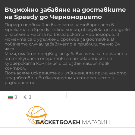
Възможно забавяне на доставките
на Speedy до Черноморието
Поради необичайно високата натовареност в
мрежата на Speedy, някои линии, обслужващи градове
и населени места по Българското Черноморие, в
момента са с удължени срокове за доставка. В
повечето случаи забавянето е приблизително 24
часа.
Моля, имайте предвид, че забавянията са причинени
от текущата оперативна натовареност на
куриерската компания и са извън нашия пряк
контрол.
Поднасяме искрените си извинения за причиненото
неудобство и Ви благодарим за търпението и
разбирането.
€