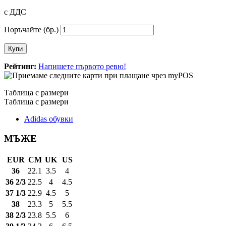
с ДДС
Поръчайте (бр.)
Купи
Рейтинг:
Напишете първото ревю!
Таблица с размери
Таблица с размери
Adidas обувки
МЪЖЕ
EUR
CM
UK
US
36
22.1
3.5
4
36 2/3
22.5
4
4.5
37 1/3
22.9
4.5
5
38
23.3
5
5.5
38 2/3
23.8
5.5
6