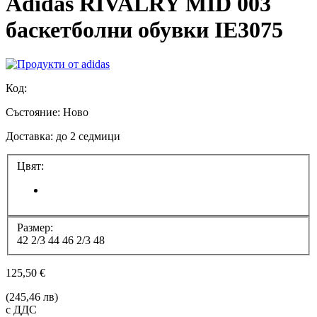
Adidas RIVALRY MID 003
баскетболни обувки IE3075
Код:
Състояние:
Ново
Доставка: до 2 седмици
Цвят:
Размер:
42 2/3
44
46 2/3
48
125,50 €
(245,46 лв)
с ДДС