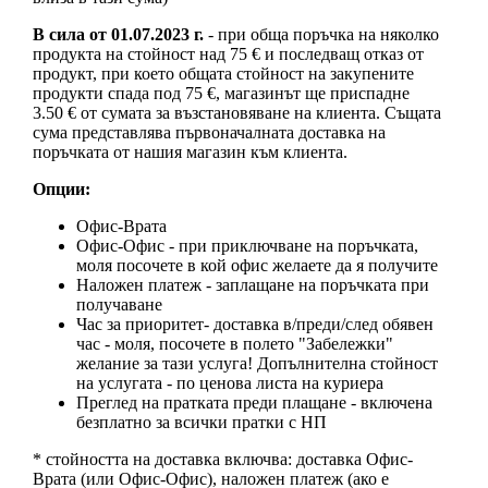
В сила от 01.07.2023 г.
- при обща поръчка на няколко
продукта на стойност над 75 € и последващ отказ от
продукт, при което общата стойност на закупените
продукти спада под 75 €, магазинът ще приспадне
3.50 € от сумата за възстановяване на клиента. Същата
сума представлява първоначалната доставка на
поръчката от нашия магазин към клиента.
Опции:
Офис-Врата
Офис-Офис - при приключване на поръчката,
моля посочете в кой офис желаете да я получите
Наложен платеж - заплащане на поръчката при
получаване
Час за приоритет- доставка в/преди/след обявен
час - моля, посочете в полето "Забележки"
желание за тази услуга! Допълнителна стойност
на услугата - по ценова листа на куриера
Преглед на пратката преди плащане - включена
безплатно за всички пратки с НП
* стойността на доставка включва: доставка Офис-
Врата (или Офис-Офис), наложен платеж (ако е