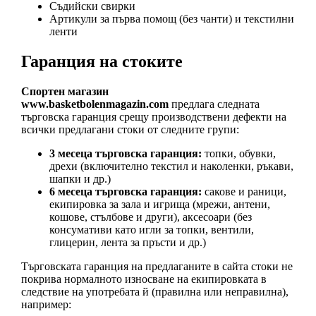
Съдийски свирки
Артикули за първа помощ (без чанти) и текстилни
ленти
Гаранция на стоките
Спортен магазин
www.basketbolenmagazin.com
предлага следната
търговска гаранция срещу производствени дефекти на
всички предлагани стоки от следните групи:
3 месеца търговска гаранция:
топки, обувки,
дрехи (включително текстил и наколенки, ръкави,
шапки и др.)
6 месеца търговска гаранция:
сакове и раници,
екипировка за зала и игрища (мрежи, антени,
кошове, стълбове и други), аксесоари (без
консумативи като игли за топки, вентили,
глицерин, лента за пръсти и др.)
Търговската гаранция на предлаганите в сайта стоки не
покрива нормалното износване на екипировката в
следствие на употребата й (правилна или неправилна),
например: