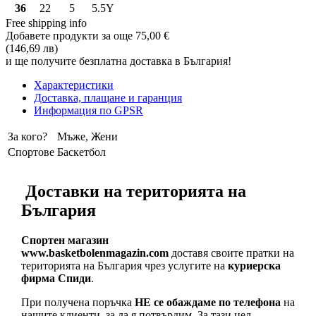
36
22
5
5.5Y
Free shipping info
Добавете продукти за още
75,00 €
(146,69 лв)
и ще получите безплатна доставка в България!
Характеристики
Доставка, плащане и гаранция
Информация по GPSR
За кого?
Мъже, Жени
Спортове
Баскетбол
Доставки на територията на
България
Спортен магазин
www.basketbolenmagazin.com
доставя своите пратки на
територията на България чрез услугите на
куриерска
фирма Спиди
.
При получена поръчка
НЕ се обаждаме по телефона
на
нашите клиенти, за да я потвърдим. За тази цел