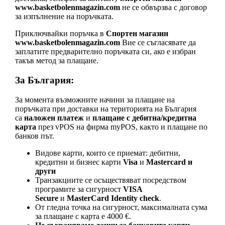
www.basketbolenmagazin.com
не се обвързва с договор
за изпълнение на поръчката.
Приключвайки поръчка в
Спортен магазин
www.basketbolenmagazin.com
Вие се съгласявате да
заплатите предварително поръчката си, ако е избран
такъв метод за плащане.
За България:
За момента възможните начини за плащане на
поръчката при доставки на територията на България
са
наложен платеж
и
плащане с дебитна/кредитна
карта
през vPOS на фирма myPOS, както и плащане по
банков път.
Видове карти, които се приемат: дебитни,
кредитни и бизнес карти
Visa
и
Mastеrcard и
други
Транзакциите се осъществяват посредством
програмите за сигурност
VISA
Secure
и
MasterCard Identity check
.
От гледна точка на сигурност, максималната сума
за плащане с карта е 4000 €.