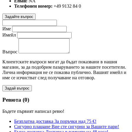
Email:
NA
Телефонен номер:
+49 9132 84 0
Задайте въпрос
Име
Имейл
Въпрос
Клиентските въпроси могат да бъдат показвани в нашия
магазин, за да подобрим пазаруването за нашите посетители.
Лична информация не се показва публично. Вашият имейл и
име се изчистват след получаване на отговор.
Задай въпрос
Ревюта (0)
Бъдете първият написал ревю!
Безплатна доставка
За поръчки над 75 €!
Сигурно плащане
Вие сте сигурни за Вашите пари!
Бърза доставка
Доставка в рамките на 48 часа!