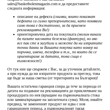
sales@basketbolenmagazin.com
и да предоставите
следната информация:
описание на дефекта
(снимки, които показват
дефекта са силно препоръчителни, като понякога
само това е достатъчно, за да приемем
рекламацията Ви!)
ориентировъчна дата на покупката
(молим винаги
да пазите касовата бележка (фактура), но ако
все пак сте я загубили и можете да ни изпратите
точни данни за Вашата покупка като номер на
поръчка, имена, телефон и т.н., по които да се
ориентираме за датата, това също е
възможност!)
От тук ние ще свържем с Вас, за да уточним детайлите,
а при нужда да ни изпратите продукта за преглед, това
ще бъде за наша сметка (от територията на България)!
Вашата остатъчна гаранция спира да тече за периода от
датата на подаване на рекламацията до приключване на
процедурата по нея (връщане на първоначалната стока
или замяна/връщане на заплатената сума). Моля, имайте
предвид, че замененият продукт не идва с нов
гаранционен период, а първоначалният такъв