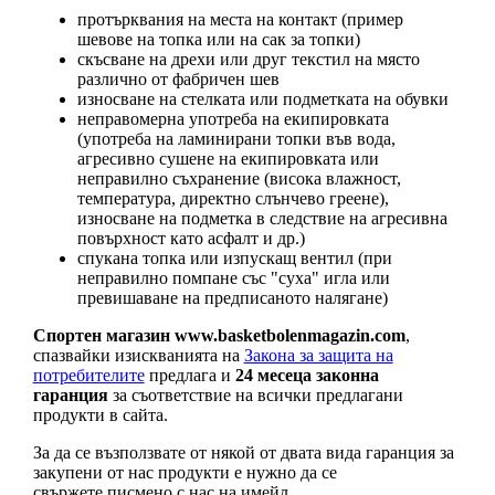
протърквания на места на контакт (пример
шевове на топка или на сак за топки)
скъсване на дрехи или друг текстил на място
различно от фабричен шев
износване на стелката или подметката на обувки
неправомерна употреба на екипировката
(употреба на ламинирани топки във вода,
агресивно сушене на екипировката или
неправилно съхранение (висока влажност,
температура, директно слънчево греене),
износване на подметка в следствие на агресивна
повърхност като асфалт и др.)
спукана топка или изпускащ вентил (при
неправилно помпане със "суха" игла или
превишаване на предписаното налягане)
Спортен магазин www.basketbolenmagazin.com
,
спазвайки изискванията на
Закона за защита на
потребителите
предлага и
24 месеца законна
гаранция
за съответствие на всички предлагани
продукти в сайта.
За да се възползвате от някой от двата вида гаранция за
закупени от нас продукти е нужно да се
свържете писмено с нас на имейл