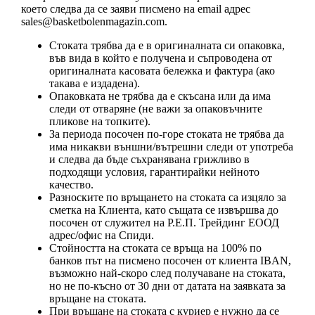
което следва да се заяви писмено на email адрес
sales@basketbolenmagazin.com
.
Стоката трябва да е в оригиналната си опаковка,
във вида в който е получена и съпроводена от
оригиналната касовата бележка и фактура (ако
такава е издадена).
Опаковката не трябва да е скъсана или да има
следи от отваряне (не важи за опаковъчните
пликове на топките).
За периода посочен по-горе стоката не трябва да
има никакви външни/вътрешни следи от употреба
и следва да бъде съхранявана грижливо в
подходящи условия, гарантирайки нейното
качество.
Разноските по връщането на стоката са изцяло за
сметка на Клиента, като същата се извършва до
посочен от служител на Р.Е.П. Трейдинг ЕООД
адрес/офис на Спиди.
Стойността на стоката се връща на 100% по
банков път на писмено посочен от клиента IBAN,
възможно най-скоро след получаване на стоката,
но не по-късно от 30 дни от датата на заявката за
връщане на стоката.
При връщане на стоката с куриер е нужно да се