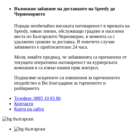
Възможно забавяне на доставките на Speedy до
Черноморието
Поради необичайно високата натовареност в мрежата на
Speedy, някои линии, обслужващи градове и населени
места по Българското Черноморие, в момента са с
удължени срокове за доставка. В повечето случаи
забавянето е приблизително 24 часа.
Моля, имайте предвид, че забавянията са причинени от
текущата оперативна натовареност на куриерската
компания и са извън нашия пряк контрол.
Поднасяме искрените си извинения за причиненото
неудобство и Ви благодарим за търпението и
разбирането.
Телефон: 0885 10 83 86
Контакти
Карта на сайта
български
български