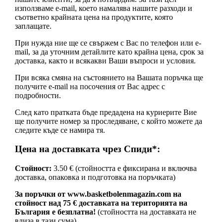
използваме e-mail, което намалява нашите разходи и
съответно крайната цена на продуктите, която
заплащате.
При нужда ние ще се свържем с Вас по телефон или e-
mail, за да уточним детайлите като крайна цена, срок за
доставка, както и всякакви Ваши въпроси и условия.
При всяка смяна на състоянието на Вашата поръчка ще
получите e-mail на посочения от Вас адрес с
подробности.
След като пратката бъде предадена на куриерите Вие
ще получите номер за проследяване, с който можете да
следите къде се намира тя.
Цена на доставката чрез Спиди*:
Стойност:
3.50 € (стойността е фиксирана и включва
доставка, опаковка и подготовка на поръчката)
За поръчки от www.basketbolenmagazin.com на
стойност над 75 € доставката на територията на
България е безплатна!
(стойността на доставката не
влиза в тази сума)