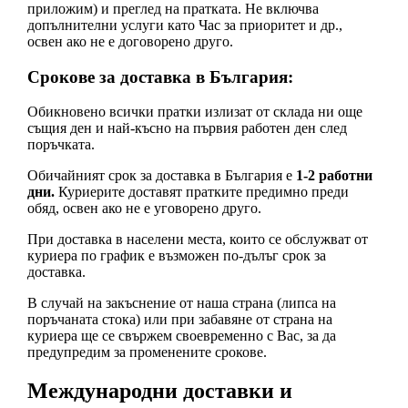
приложим) и преглед на пратката. Не включва
допълнителни услуги като Час за приоритет и др.,
освен ако не е договорено друго.
Срокове за доставка в България:
Обикновено всички пратки излизат от склада ни още
същия ден и най-късно на първия работен ден след
поръчката.
Обичайният срок за доставка в България е
1-2 работни
дни.
Куриерите доставят пратките предимно преди
обяд, освен ако не е уговорено друго.
При доставка в населени места, които се обслужват от
куриера по график е възможен по-дълъг срок за
доставка.
В случай на закъснение от наша страна (липса на
поръчаната стока) или при забавяне от страна на
куриера ще се свържем своевременно с Вас, за да
предупредим за променените срокове.
Международни доставки и