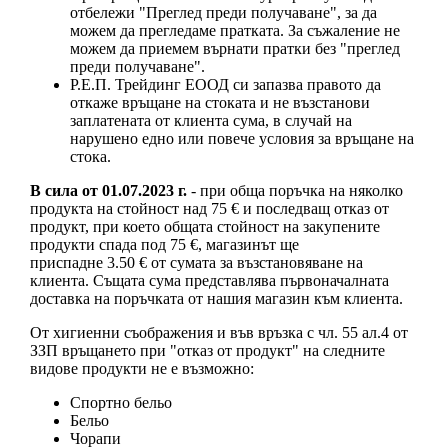
отбележи "Преглед преди получаване", за да
можем да прегледаме пратката. За съжаление не
можем да приемем върнати пратки без "преглед
преди получаване".
Р.Е.П. Трейдинг ЕООД си запазва правото да
откаже връщане на стоката и не възстанови
заплатената от клиента сума, в случай на
нарушено едно или повече условия за връщане на
стока.
В сила от 01.07.2023 г.
- при обща поръчка на няколко
продукта на стойност над 75 € и последващ отказ от
продукт, при което общата стойност на закупените
продукти спада под 75 €, магазинът ще
приспадне 3.50 € от сумата за възстановяване на
клиента. Същата сума представлява първоначалната
доставка на поръчката от нашия магазин към клиента.
От хигиенни съображения и във връзка с чл. 55 ал.4 от
ЗЗП връщането при "отказ от продукт" на следните
видове продукти не е възможно:
Спортно бельо
Бельо
Чорапи