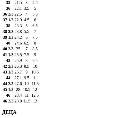
35
21.5
3
4.5
36
22.1
3.5
5
36 2/3
22.5
4
5.5
37 1/3
22.9
4.5
6
38
23.3
5
6.5
38 2/3
23.8
5.5
7
39 1/3
24.2
6
7.5
40
24.6
6.5
8
40 2/3
25
7
8.5
41 1/3
25.5
7.5
9
42
25.9
8
9.5
42 2/3
26.3
8.5
10
43 1/3
26.7
9
10.5
44
27.1
9.5
11
44 2/3
27.6
10
11.5
45 1/3
28
10.5
12
46
28.4
11
12.5
46 2/3
28.8
11.5
13
ДЕЦА