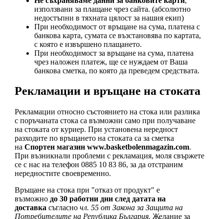
Не съхраняваме данни за банковите карти
,
използвани за плащане чрез сайта. (абсолютно
недостъпни в тяхната цялост за нашия екип)
При необходимост от връщане на сума, платена с
банкова карта, сумата се възстановява по картата,
с която е извършено плащането.
При необходимост за връщане на сума, платена
чрез наложен платеж, ще се нуждаем от Ваша
банкова сметка, по която да преведем средствата.
Рекламации и връщане на стоката
Рекламации относно състоянието на стока или разлика
с поръчаната стока са възможни само при получаване
на стоката от куриер. При установена нередност
разходите по връщането на стоката са за сметка
на
Спортен магазин www.basketbolenmagazin.com
.
При възникнали проблеми с рекламация, моля свържете
се с нас на телефон 0885 10 83 86, за да отстраним
нередностите своевременно.
Връщане на стока при "отказ от продукт" е
възможно
до 30 работни дни след датата на
доставка
съгласно
чл. 55 от Закона за Защита на
Потребителите на Република България
. Желание за