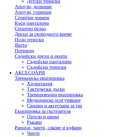
Детски тениски
Анцузи, долнище
Анцузи, горнище
Спортни чорапи
Къси панталони
Спортно бельо
Дрехи за свободното време
Поло тениски
Якета
Потници
Съдийски дрехи и екипи
Съдийски панталони
Съдийски тениски
АКСЕСОАРИ
Треньорска екипировка
Хидратация
Тактически дъски
Тренировъчна екипировка
Медицинско осигуряване
Свирки и аксесоари за тях
Екипировка за състезателя
Ортези и шини
Ръкави
Раници, чанти, сакове и куфари
Чанти