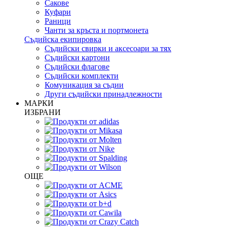
Сакове
Куфари
Раници
Чанти за кръста и портмонета
Съдийска екипировка
Съдийски свирки и аксесоари за тях
Съдийски картони
Съдийски флагове
Съдийски комплекти
Комуникация за съдии
Други съдийски принадлежности
МАРКИ
ИЗБРАНИ
ОЩЕ