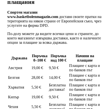
плащания
Спортен магазин
www.basketbolenmagazin.com
доставя своите пратки на
територията на някои страни от Европейския съюз, чрез
услугите на фирма DPD.
По-долу можете да видите всички цени и страните, до
които магазинът извършва доставки, както и наличните
опции за плащане за всяка държава.
Поръчка
Поръчка
Начини на
Държава
0–100 €
над 100 €
плащане
Плащане с карта и
Австрия
19,00 €
9,50 €
по банков път
Плащане с карта и
Белгия
28,00 €
14,00 €
по банков път
Безплатна
Плащане с карта и
Хърватия
5,50 €
доставка!
по банков път
Плащане с карта и
Кипър
19,00 €
9,50 €
по банков път
Безплатна
Плащане с карта и
Чехия
5,50 €
доставка!
по банков път