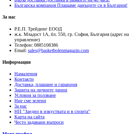
Българска компания
Плащаме данъците си в България!
За нас
Р.Е.П. Трейдинг ЕООД
ж.к. Младост 1А, бл. 550, гр. София, България (адрес на
управление)
Телефон:
0885108386
Email:
sales@basketbolenmagazin.com
Информация
Намаления
Контакти
Доставка, плащане и гаранция
Защита на личните данни
Условия за ползване
Ние сме зелени
За нас
НП "Заедно в изкуствата и в спорта"
Карта на сайта
Често задавани въпроси
Моят профил