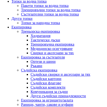
Топки за водна топка
Пакети топки за водна топка
Тренировъчни топки за водна топка
Състезателни топки за водна топка
Други топки
Топки за народна топка
Екипировка
Треньорска екипировка
Хидратация
Тактически дъски
Тренировъчна екипировка
Медицинско осигуряване
Свирки и аксесоари за тях
Екипировка за състезателя
Ортези и шини
Ръкави
Съдийска екипировка
Съдийски свирки и аксесоари за тях
Съдийски картони
Съдийски флагове
Съдийски комплекти
Комуникация за съдии
Други съдийски принадлежности
Екипировка за игрището/залата
Раници, чанти, сакове и куфари