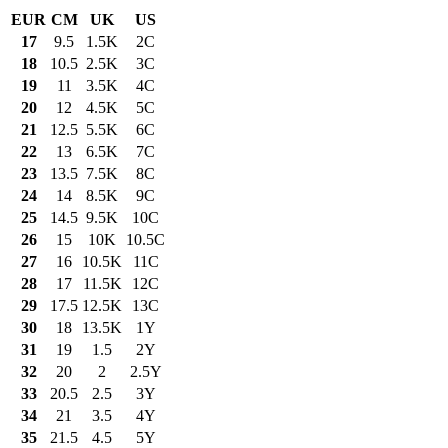
EUR
CM
UK
US
17
9.5
1.5K
2C
18
10.5
2.5K
3C
19
11
3.5K
4C
20
12
4.5K
5C
21
12.5
5.5K
6C
22
13
6.5K
7C
23
13.5
7.5K
8C
24
14
8.5K
9C
25
14.5
9.5K
10C
26
15
10K
10.5C
27
16
10.5K
11C
28
17
11.5K
12C
29
17.5
12.5K
13C
30
18
13.5K
1Y
31
19
1.5
2Y
32
20
2
2.5Y
33
20.5
2.5
3Y
34
21
3.5
4Y
35
21.5
4.5
5Y