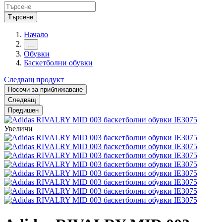
Търсене
Начало
…
Обувки
Баскетболни обувки
Следващ продукт
Посочи за приближаване
Следващ
Предишен
Увеличи