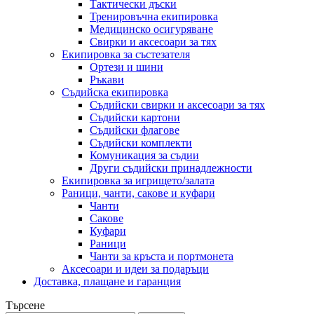
Тактически дъски
Тренировъчна екипировка
Медицинско осигуряване
Свирки и аксесоари за тях
Екипировка за състезателя
Ортези и шини
Ръкави
Съдийска екипировка
Съдийски свирки и аксесоари за тях
Съдийски картони
Съдийски флагове
Съдийски комплекти
Комуникация за съдии
Други съдийски принадлежности
Екипировка за игрището/залата
Раници, чанти, сакове и куфари
Чанти
Сакове
Куфари
Раници
Чанти за кръста и портмонета
Аксесоари и идеи за подаръци
Доставка, плащане и гаранция
Търсене