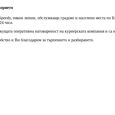
морието
peedy, някои линии, обслужващи градове и населени места по Бъ
24 часа.
екущата оперативна натовареност на куриерската компания и са 
бство и Ви благодарим за търпението и разбирането.