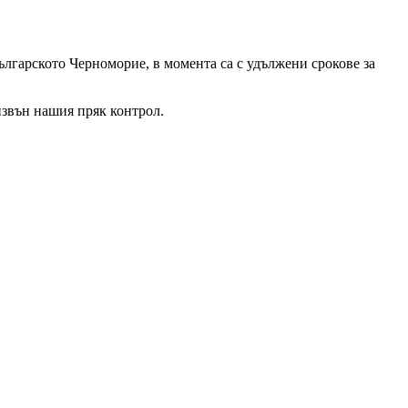
лгарското Черноморие, в момента са с удължени срокове за
извън нашия пряк контрол.