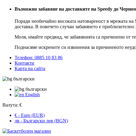
Възможно забавяне на доставките на Speedy до Черно
Поради необичайно високата натовареност в мрежата на S
доставка. В повечето случаи забавянето е приблизително 
Моля, имайте предвид, че забавянията са причинени от т
Поднасяме искрените си извинения за причиненото неудо
Телефон: 0885 10 83 86
Контакти
Карта на сайта
български
български
English
Валута:
€
€ - Euro (EUR)
лв - Български лев (BGN)