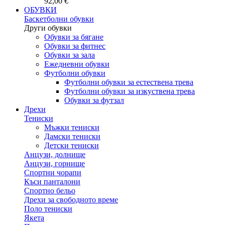
92,00 €
ОБУВКИ
Баскетболни обувки
Други обувки
Обувки за бягане
Обувки за фитнес
Обувки за зала
Ежедневни обувки
Футболни обувки
Футболни обувки за естествена трева
Футболни обувки за изкуствена трева
Обувки за футзал
Дрехи
Тениски
Мъжки тениски
Дамски тениски
Детски тениски
Анцузи, долнище
Анцузи, горнище
Спортни чорапи
Къси панталони
Спортно бельо
Дрехи за свободното време
Поло тениски
Якета