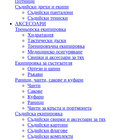
Потници
Съдийски дрехи и екипи
Съдийски панталони
Съдийски тениски
АКСЕСОАРИ
Треньорска екипировка
Хидратация
Тактически дъски
Тренировъчна екипировка
Медицинско осигуряване
Свирки и аксесоари за тях
Екипировка за състезателя
Ортези и шини
Ръкави
Раници, чанти, сакове и куфари
Чанти
Сакове
Куфари
Раници
Чанти за кръста и портмонета
Съдийска екипировка
Съдийски свирки и аксесоари за тях
Съдийски картони
Съдийски флагове
Съдийски комплекти