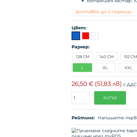
Вътрешен хастар: 1
Доставка: до 2 седмици
Цвят:
Размер:
128 СМ
140 СМ
152 С
L
XL
XXL
26,50 €
(51,83 лв)
с ДДС
Поръчайте
КУПИ
(бр.)
Рейтинг:
Напишете първ