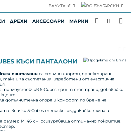
ВАЛУТА:
€
БЪЛГАРСКИ
места по Българското Черноморие, в момента са с
мпания и са извън нашия пряк контрол.
КИ
ДРЕХИ
АКСЕСОАРИ
МАРКИ
.
П
С
пр
п
CUBES КЪСИ ПАНТАЛОНИ
s къси панталони
са стилни шорти, проектирани
, така и за състезания, изработени от еластична
ия.
с топлоустойчив 5-Cubes принт отстрани, добавяйки
акцент.
за допълнителна опора и комфорт по време на
т с всички 5-Cubes тениски, създавайки пълна и
 размер M: 46 см, осигуряваща оптимално покритие.
естер.