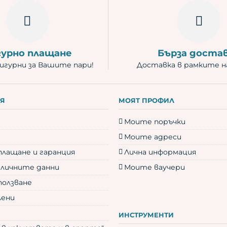
гурно плащане
Бърза доста
игурни за Вашите пари!
Доставка в рамките на
Я
МОЯТ ПРОФИЛ
Моите поръчки
Моите адреси
плащане и гаранция
Лична информация
 личните данни
Моите ваучери
ползване
лени
ИНСТРУМЕНТИ