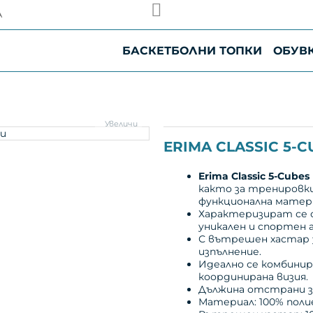
а Speedy до Черноморието
А
а Speedy, някои линии, обслужващи градове и населени 
вянето е приблизително 24 часа.
от текущата оперативна натовареност на куриерската ко
БАСКЕТБОЛНИ ТОПКИ
ОБУВ
удобство и Ви благодарим за търпението и разбирането
Увеличи
ERIMA CLASSIC 5-
Erima Classic 5-Cube
както за тренировки
функционална матер
Характеризират се 
уникален и спортен 
С вътрешен хастар 
изпълнение.
Идеално се комбинира
координирана визия.
Дължина отстрани за
Материал: 100% поли