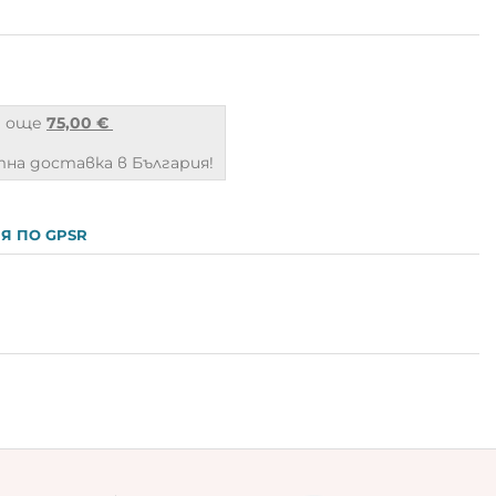
а още
75,00 €
на доставка в България!
Я ПО GPSR