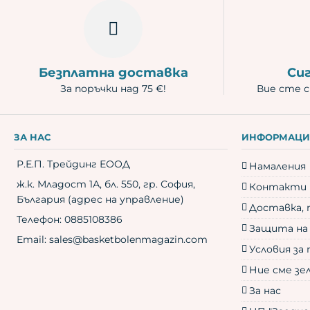
Безплатна доставка
Си
За поръчки над 75 €!
Вие сте с
ЗА НАС
ИНФОРМАЦИ
Р.Е.П. Трейдинг ЕООД
Намаления
ж.к. Младост 1А, бл. 550, гр. София,
Контакти
България (адрес на управление)
Доставка, 
Телефон:
0885108386
Защита на
Email:
sales@basketbolenmagazin.com
Условия за 
Ние сме зе
За нас