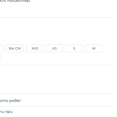
00% полиестер.
М
164 СМ
XXS
XS
S
M
ото ревю!