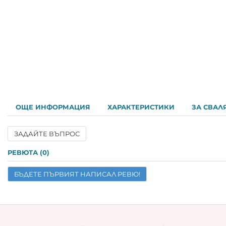
ОЩЕ ИНФОРМАЦИЯ
ХАРАКТЕРИСТИКИ
ЗА СВАЛ
ЗАДАЙТЕ ВЪПРОС
Име
РЕВЮТА (0)
БЪДЕТЕ ПЪРВИЯТ НАПИСАЛ РЕВЮ!
Имейл
Въпрос