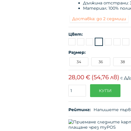
Дължина отстрани: 36
Материал: 100% поли
Доставка: до 2 седмици
Цвят:
Размер:
34
36
38
28,00 €
(54,76 лв)
с ДД
Поръчайте
КУПИ
(бр.)
Рейтинг:
Напишете първ