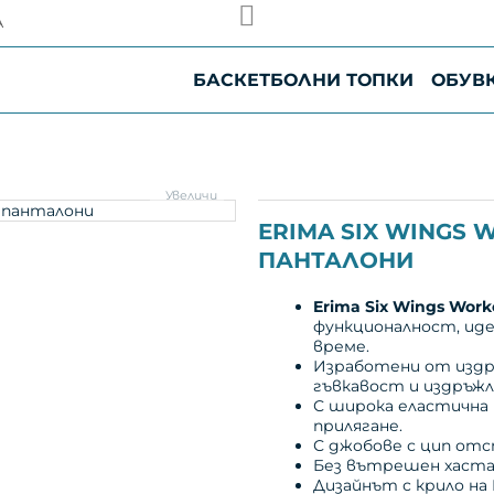
а Speedy до Черноморието
А
а Speedy, някои линии, обслужващи градове и населени 
вянето е приблизително 24 часа.
от текущата оперативна натовареност на куриерската ко
БАСКЕТБОЛНИ ТОПКИ
ОБУВ
удобство и Ви благодарим за търпението и разбирането
Увеличи
ERIMA SIX WINGS
ПАНТАЛОНИ
Erima Six Wings Wor
функционалност, иде
време.
Изработени от издр
гъвкавост и издръжл
С широка еластична 
прилягане.
С джобове с цип отс
Без вътрешен хаста
Дизайнът с крило на