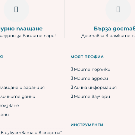
гурно плащане
Бърза доста
игурни за Вашите пари!
Доставка в рамките на
Я
МОЯТ ПРОФИЛ
Моите поръчки
Моите адреси
плащане и гаранция
Лична информация
 личните данни
Моите ваучери
ползване
лени
ИНСТРУМЕНТИ
 в изкуствата и в спорта"