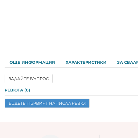
ОЩЕ ИНФОРМАЦИЯ
ХАРАКТЕРИСТИКИ
ЗА СВАЛ
ЗАДАЙТЕ ВЪПРОС
Име
РЕВЮТА (0)
БЪДЕТЕ ПЪРВИЯТ НАПИСАЛ РЕВЮ!
Имейл
Въпрос