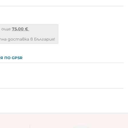
а още
75,00 €
на доставка в България!
Я ПО GPSR