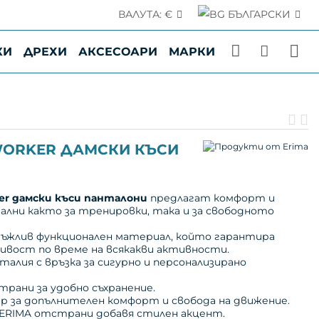
ВАЛУТА:
€
БЪЛГАРСКИ
места по Българското Черноморие, в момента са с
мпания и са извън нашия пряк контрол.
КИ
ДРЕХИ
АКСЕСОАРИ
МАРКИ
.
П
С
пр
п
 WORKER ДАМСКИ КЪСИ
ker дамски къси панталони
предлагат комфорт и
ални както за тренировки, така и за свободното
ъжлив функционален материал, който гарантира
ивост по време на всякакви активности.
талия с връзка за сигурно и персонализирано
трани за удобно съхранение.
р за допълнителен комфорт и свобода на движение.
 ERIMA отстрани добавя стилен акцент.