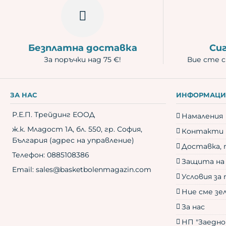
Безплатна доставка
Си
За поръчки над 75 €!
Вие сте с
ЗА НАС
ИНФОРМАЦИ
Р.Е.П. Трейдинг ЕООД
Намаления
ж.к. Младост 1А, бл. 550, гр. София,
Контакти
България (адрес на управление)
Доставка, 
Телефон:
0885108386
Защита на
Email:
sales@basketbolenmagazin.com
Условия за 
Ние сме зе
За нас
НП "Заедно