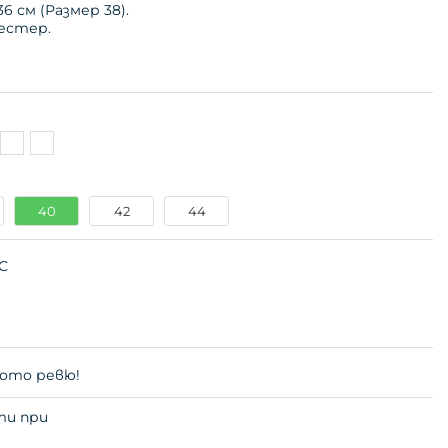
 см (Размер 38).
естер.
40
42
44
С
ото ревю!