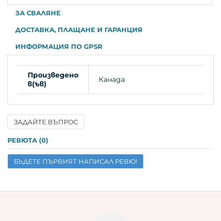
ЗА СВАЛЯНЕ
ДОСТАВКА, ПЛАЩАНЕ И ГАРАНЦИЯ
ИНФОРМАЦИЯ ПО GPSR
Произведено
Канада
в(ъв)
ЗАДАЙТЕ ВЪПРОС
Име
РЕВЮТА (0)
БЪДЕТЕ ПЪРВИЯТ НАПИСАЛ РЕВЮ!
Имейл
Въпрос