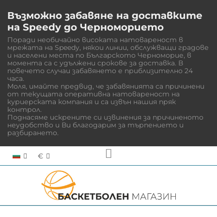
Възможно забавяне на доставките
на Speedy до Черноморието
Поради необичайно високата натовареност в
мрежата на Speedy, някои линии, обслужващи градове
и населени места по Българското Черноморие, в
момента са с удължени срокове за доставка. В
повечето случаи забавянето е приблизително 24
часа.
Моля, имайте предвид, че забавянията са причинени
от текущата оперативна натовареност на
куриерската компания и са извън нашия пряк
контрол.
Поднасяме искрените си извинения за причиненото
неудобство и Ви благодарим за търпението и
разбирането.
€