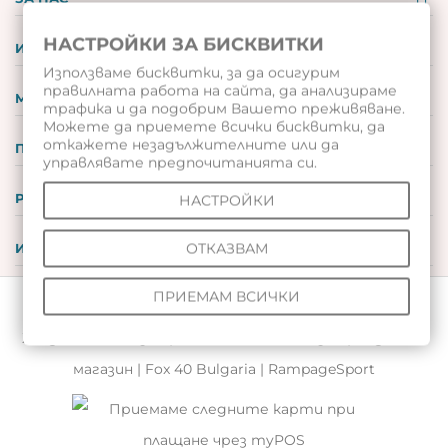
НАСТРОЙКИ ЗА БИСКВИТКИ
ИНФОРМАЦИЯ
Използваме бисквитки, за да осигурим
правилната работа на сайта, да анализираме
МОЯТ ПРОФИЛ
трафика и да подобрим Вашето преживяване.
Можете да приемете всички бисквитки, да
откажете незадължителните или да
ПОДАРЪЧНИ ВАУЧЕРИ
управлявате предпочитанията си.
РЕВЮТА
НАСТРОЙКИ
ОТКАЗВАМ
ИНСТРУМЕНТИ
ПРИЕМАМ ВСИЧКИ
© 2026 Всички права запазени |
Волейболен магазин
|
Хандбален магазин
|
Баскетболен магазин
|
Съдийски
магазин
|
Fox 40 Bulgaria
|
RampageSport