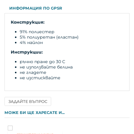
ИНФОРМАЦИЯ ПО GPSR
Конструкция:
91% полиестер
5% полиуретан (еластан)
4% найлон
Инструкции:
ръчно пране до 30 C
не използвайте белина
не гладете
не изстисквайте
ЗАДАЙТЕ ВЪПРОС
Име
МОЖЕ БИ ЩЕ ХАРЕСАТЕ И...
Имейл