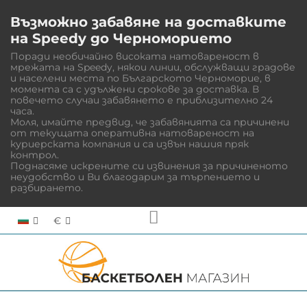
Възможно забавяне на доставките
на Speedy до Черноморието
Поради необичайно високата натовареност в
мрежата на Speedy, някои линии, обслужващи градове
и населени места по Българското Черноморие, в
момента са с удължени срокове за доставка. В
повечето случаи забавянето е приблизително 24
часа.
Моля, имайте предвид, че забавянията са причинени
от текущата оперативна натовареност на
куриерската компания и са извън нашия пряк
контрол.
Поднасяме искрените си извинения за причиненото
неудобство и Ви благодарим за търпението и
разбирането.
€