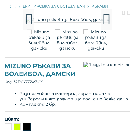
НАЧАЛО
…
ЕКИПИРОВКА ЗА СЪСТЕЗАТЕЛЯ
РЪКАВИ
П
С
пр
п
MIZUNO РЪКАВИ ЗА
ВОЛЕЙБОЛ, ДАМСКИ
Код:
32EY6553WZ-09
Разтегливата материя, гарантира че
универсалният размер ще пасне на всяка дама
Комплект: 2 бр.
Цвят: