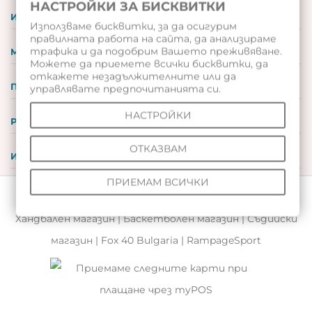
НАСТРОЙКИ ЗА БИСКВИТКИ
ИНФОРМАЦИЯ
Използваме бисквитки, за да осигурим
правилната работа на сайта, да анализираме
трафика и да подобрим Вашето преживяване.
МОЯТ ПРОФИЛ
Можете да приемете всички бисквитки, да
откажете незадължителните или да
ПОДАРЪЧНИ ВАУЧЕРИ
управлявате предпочитанията си.
НАСТРОЙКИ
РЕВЮТА
ОТКАЗВАМ
ИНСТРУМЕНТИ
ПРИЕМАМ ВСИЧКИ
© 2026 Всички права запазени |
Волейболен магазин
|
Хандбален магазин
|
Баскетболен магазин
|
Съдийски
магазин
|
Fox 40 Bulgaria
|
RampageSport