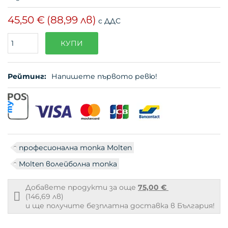
45,50 €
(88,99 лв)
с ДДС
Поръчайте
КУПИ
(бр.)
Рейтинг:
Напишете първото ревю!
професионална топка Molten
Molten волейболна топка
Добавете продукти за още
75,00 €
Free
(146,69 лв)
shipping
и ще получите безплатна доставка в България!
info