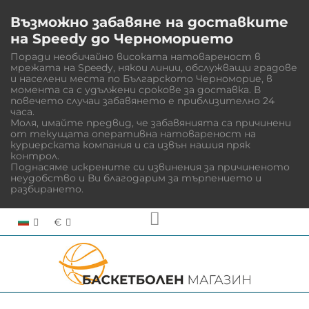
Възможно забавяне на доставките
на Speedy до Черноморието
Поради необичайно високата натовареност в
мрежата на Speedy, някои линии, обслужващи градове
и населени места по Българското Черноморие, в
момента са с удължени срокове за доставка. В
повечето случаи забавянето е приблизително 24
часа.
Моля, имайте предвид, че забавянията са причинени
от текущата оперативна натовареност на
куриерската компания и са извън нашия пряк
контрол.
Поднасяме искрените си извинения за причиненото
неудобство и Ви благодарим за търпението и
разбирането.
€