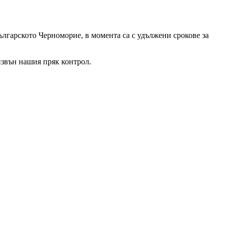
лгарското Черноморие, в момента са с удължени срокове за
извън нашия пряк контрол.