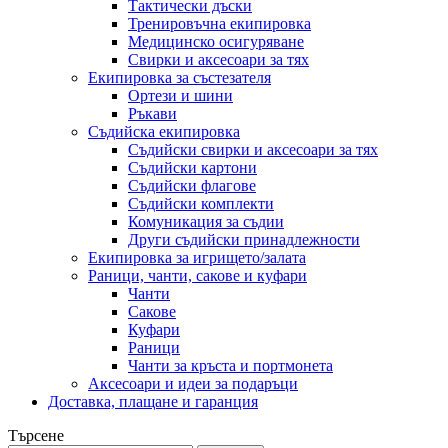
Тактически дъски
Тренировъчна екипировка
Медицинско осигуряване
Свирки и аксесоари за тях
Екипировка за състезателя
Ортези и шини
Ръкави
Съдийска екипировка
Съдийски свирки и аксесоари за тях
Съдийски картони
Съдийски флагове
Съдийски комплекти
Комуникация за съдии
Други съдийски принадлежности
Екипировка за игрището/залата
Раници, чанти, сакове и куфари
Чанти
Сакове
Куфари
Раници
Чанти за кръста и портмонета
Аксесоари и идеи за подаръци
Доставка, плащане и гаранция
Търсене