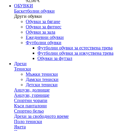
92,00 €
ОБУВКИ
Баскетболни обувки
Други обувки
Обувки за бягане
Обувки за фитнес
Обувки за зала
Ежедневни обувки
Футболни обувки
Футболни обувки за естествена трева
Футболни обувки за изкуствена трева
Обувки за футзал
Дрехи
Тениски
Мъжки тениски
Дамски тениски
Детски тениски
Анцузи, долнище
Анцузи, горнище
Спортни чорапи
Къси панталони
Спортно бельо
Дрехи за свободното време
Поло тениски
Якета