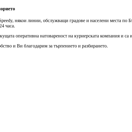
морието
peedy, някои линии, обслужващи градове и населени места по Бъ
24 часа.
екущата оперативна натовареност на куриерската компания и са 
бство и Ви благодарим за търпението и разбирането.