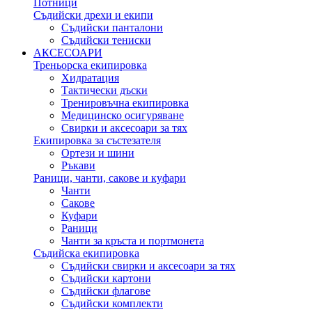
Потници
Съдийски дрехи и екипи
Съдийски панталони
Съдийски тениски
АКСЕСОАРИ
Треньорска екипировка
Хидратация
Тактически дъски
Тренировъчна екипировка
Медицинско осигуряване
Свирки и аксесоари за тях
Екипировка за състезателя
Ортези и шини
Ръкави
Раници, чанти, сакове и куфари
Чанти
Сакове
Куфари
Раници
Чанти за кръста и портмонета
Съдийска екипировка
Съдийски свирки и аксесоари за тях
Съдийски картони
Съдийски флагове
Съдийски комплекти