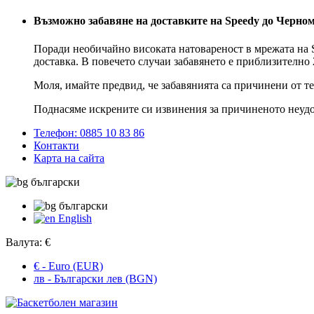
Възможно забавяне на доставките на Speedy до Черно
Поради необичайно високата натовареност в мрежата на S
доставка. В повечето случаи забавянето е приблизително 
Моля, имайте предвид, че забавянията са причинени от т
Поднасяме искрените си извинения за причиненото неудо
Телефон: 0885 10 83 86
Контакти
Карта на сайта
български
български
English
Валута:
€
€ - Euro (EUR)
лв - Български лев (BGN)