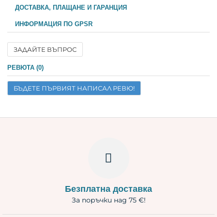
ДОСТАВКА, ПЛАЩАНЕ И ГАРАНЦИЯ
ИНФОРМАЦИЯ ПО GPSR
ЗАДАЙТЕ ВЪПРОС
Име
РЕВЮТА (0)
БЪДЕТЕ ПЪРВИЯТ НАПИСАЛ РЕВЮ!
Имейл
Въпрос
Безплатна доставка
За поръчки над 75 €!